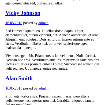
eget consectetur sed, convallis at tellus.
Vicky Johnson
16.05.2018
posted by
adm1n
Sed laoreet aliquam leo. Ut tellus dolor, dapibus eget,
elementum vel, cursus eleifend, elit. Aenean auctor wisi et urna.
Aliquam erat volutpat. Duis ac turpis. Integer rutrum ante eu
lacus. Vestibulum libero nisl, porta vel, scelerisque eget,
malesuada at, neque.
Vivamus eget nibh. Etiam cursus leo vel metus. Nulla facilisi.
Aenean nec eros. Vestibulum ante ipsum primis in faucibus orci
luctus et ultrices posuere cubilia Curae; Suspendisse sollicitudin
velit sed leo. Ut pharetra augue nec augue.
Alan Smith
16.05.2018
posted by
adm1n
Proin eget tortor risus. Praesent sapien massa, convallis a
pellentesque nec, egestas non nisi. Curabitur aliquet quam id
dui posuere blandit.